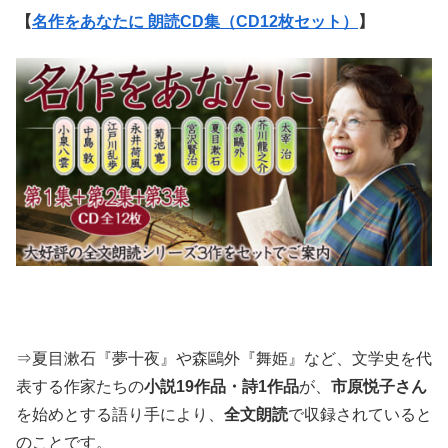
【
名作をあなたに 朗読CD集（CD12枚セット）
】
⇒夏目漱石『夢十夜』や森鷗外『舞姫』など、文学史を代
表する作家たちの
小説19作品・詩1作品
が、
市原悦子さん
を始めとする語り手により、
全文朗読
で収録されていると
のことです。