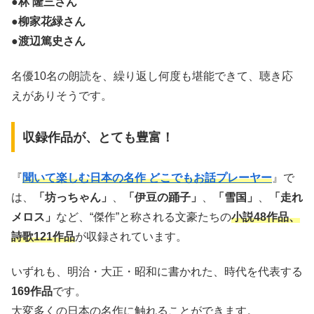
●
林 隆三さん
●
柳家花緑さん
●
渡辺篤史さん
名優10名の朗読を、繰り返し何度も堪能できて、聴き応
えがありそうです。
収録作品が、とても豊富！
『
聞いて楽しむ日本の名作 どこでもお話プレーヤー
』で
は、
「坊っちゃん」
、
「伊豆の踊子」
、
「雪国」
、
「走れ
メロス」
など、“傑作”と称される文豪たちの
小説48作品、
詩歌121作品
が収録されています。
いずれも、明治・大正・昭和に書かれた、時代を代表する
169作品
です。
大変多くの日本の名作に触れることができます。