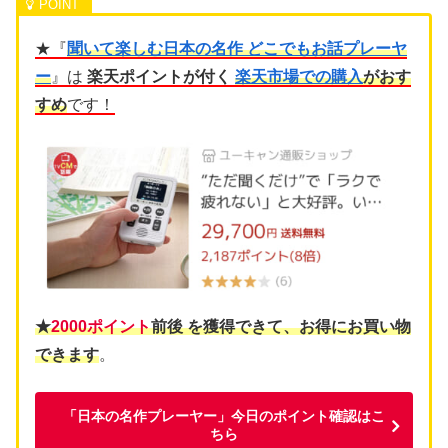
★『
聞いて楽しむ日本の名作 どこでもお話プレーヤ
ー
』は
楽天ポイントが付く
楽天市場での購入
がおす
すめ
です！
★
2000ポイント
前後 を獲得でき
て、お得にお買い物
できます
。
「日本の名作プレーヤー」今日のポイント確認はこ
ちら