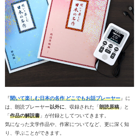
『
聞いて楽しむ日本の名作 どこでもお話プレーヤー
』に
は、朗読プレーヤー
以外に
、収録された「
朗読原稿
」と
「
作品の解説書
」が付録としてついてきます。
気になった文学作品や、作家についてなど、更に深く知
り、学ぶことができます。