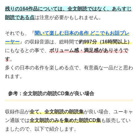
残りの164作品については、全文朗読ではなく、あらすじ
朗読である点
は注意が必要かもしれません。
それでも、『
聞いて楽しむ日本の名作 どこでもお話プレ
ーヤー
』の収録音源は、総時間で
約
997分（16時間以上）
にもなるとの事で、
ボリューム感・満足感がありそうで
す
。
多くの日本の名作を楽しめる点で、有意義な一品だと思わ
れます。
参考：全文朗読の朗読CD集が良い場合
収録作品が
全て、全文朗読の朗読集
が良い場合、ユーキャ
ン通販では
全文朗読のみを集めた朗読CD集
も販売してい
ましたので、以下で紹介します。