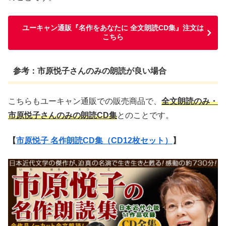
ユーキャン通販『名作をあなたに 全文朗読CD集』注文は
こちら
参考：市原悦子さんのみの朗読が良い場合
こちらもユーキャン通販での販売商品で、
全文朗読のみ・
市原悦子さんのみの朗読CD集
とのことです。
【
市原悦子 名作朗読CD集（CD12枚セット）
】