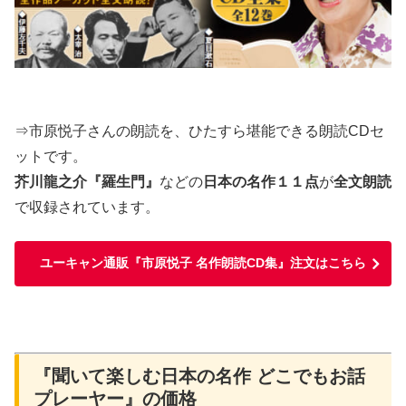
⇒市原悦子さんの朗読を、ひたすら堪能できる朗読CDセ
ットです。
芥川龍之介『羅生門』
などの
日本の名作１１点
が
全文朗読
で収録されています。
ユーキャン通販『市原悦子 名作朗読CD集』注文はこちら
『聞いて楽しむ日本の名作 どこでもお話
プレーヤー』の価格