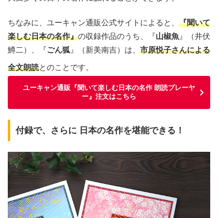
ちなみに、ユーキャン通販公式サイトによると、
『聞いて
楽しむ日本の名作』
の収録作品のうち、『
山椒魚
』（井伏
鱒二）、『
ごん狐
』（新美南吉）は、
市原悦子さんによる
全文朗読
とのことです。
ユーキャン通販『聞いて楽しむ日本の名作 朗読プレーヤ
ー』注文はこちら
付録で、さらに 日本の名作を堪能できる！