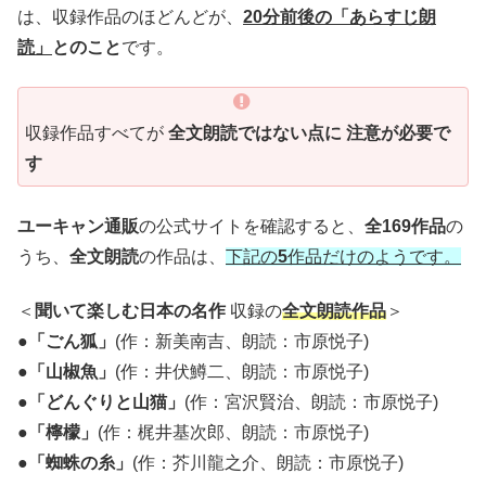
は、収録作品のほどんどが、
20分前後の「あらすじ朗
読」
とのこと
です。
収録作品すべてが
全文朗読ではない点に 注意が必要で
す
ユーキャン通販
の公式サイトを確認すると、
全169作品
の
うち、
全文朗読
の作品は、
下記の
5
作品だけのようです。
＜
聞いて楽しむ日本の名作
収録の
全文朗読作品
＞
●
「ごん狐」
(作：新美南吉、朗読：市原悦子)
●
「山椒魚」
(作：井伏鱒二、朗読：市原悦子)
●
「どんぐりと山猫」
(作：宮沢賢治、朗読：市原悦子)
●
「檸檬」
(作：梶井基次郎、朗読：市原悦子)
●
「蜘蛛の糸」
(作：芥川龍之介、朗読：市原悦子)