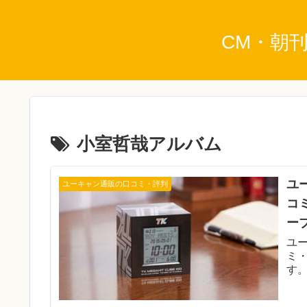
CM・朝
小室哲哉アルバム
ユ
ユーキャン通販の口コミ・評判
コ
ー
ユ
ミ
す