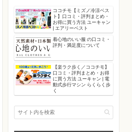
ココチモ【ミズノ冷涼ベス
ト】口コミ・評判まとめ・
お得に買う方法 ユーキャン
| エアリーベスト
着心地のいい服 の口コミ・
評判・満足度について
【楽ラク歩く／ココチモ】
口コミ・評判まとめ・お得
に買う方法 ユーキャン | 電
動式歩行マシン らくらく歩
く