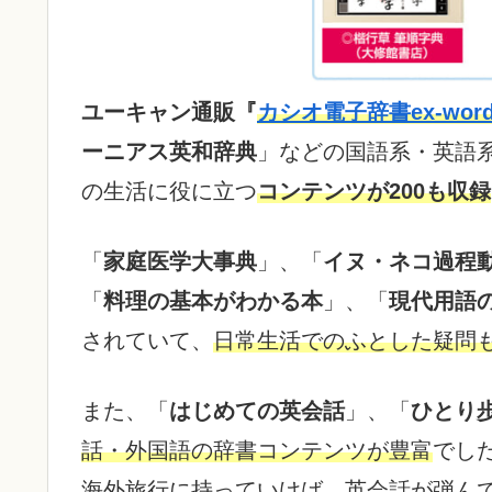
ユーキャン通販『
カシオ電子辞書ex-word 
ーニアス英和辞典
」などの国語系・英語
の生活に役に立つ
コンテンツが200も収録
「
家庭医学大事典
」、「
イヌ・ネコ過程
「
料理の基本がわかる本
」、「
現代用語の基
されていて、
日常生活でのふとした疑問
また、「
はじめての英会話
」、「
ひとり
話・外国語の辞書コンテンツが豊富
でし
海外旅行に持っていけば、英会話が弾ん