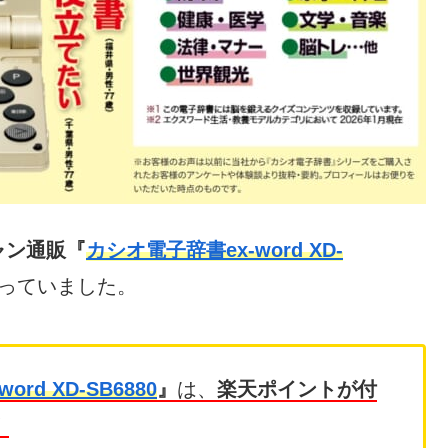
ャン通販『
カシオ電子辞書ex-word XD-
っていました。
rd XD-SB6880
』
は、
楽天ポイントが付
！