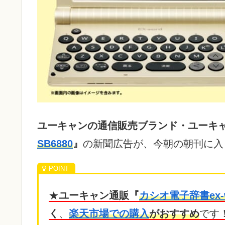
ユーキャンの通信販売ブランド・ユーキ
SB6880
』
の新聞広告が、今朝の朝刊に入
★
ユーキャン通販『
カシオ電子辞書ex-wo
く
、
楽天市場での購入
がおすすめ
です