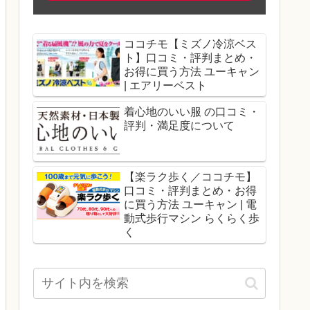
ココチモ【ミズノ冷涼ベス
ト】口コミ・評判まとめ・
お得に買う方法 ユーキャン
| エアリーベスト
着心地のいい服 の口コミ・
評判・満足度について
【楽ラク歩く／ココチモ】
口コミ・評判まとめ・お得
に買う方法 ユーキャン | 電
動式歩行マシン らくらく歩
く