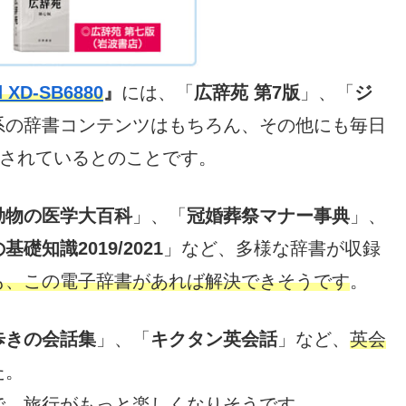
XD-SB6880
』
には、「
広辞苑 第7版
」、「
ジ
系の辞書コンテンツはもちろん、その他にも毎日
されているとのことです。
動物の医学大百科
」、「
冠婚葬祭マナー事典
」、
礎知識2019/2021
」など、多様な辞書が収録
も、この電子辞書があれば解決できそうです
。
歩きの会話集
」、「
キクタン英会話
」など、
英会
た。
で、旅行がもっと楽しくなりそうです
。