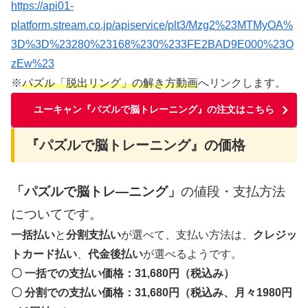
https://api01-
platform.stream.co.jp/apiservice/plt3/Mzg2%23MTMyOA%
3D%3D%23280%23168%230%233FE2BAD9E000%23O
zEw%23
※
パズル「脱出リング」の解き方動画
へリンクします。
ユーキャン『パズルで脳トレーニング』の注文はこちら
『パズルで脳トレーニング』の価格
「パズルで脳トレ―ニング」
の値段・支払方法
についてです。
一括払い
と
分割支払い
が選べて、支払い方法は、
クレジッ
トカード払い
、
代金後払い
が選べるようです。
〇 一括での支払い価格：31,68
0円
（税込み）
〇 分割での支払い価格：31,680円（税込み、月々1980円