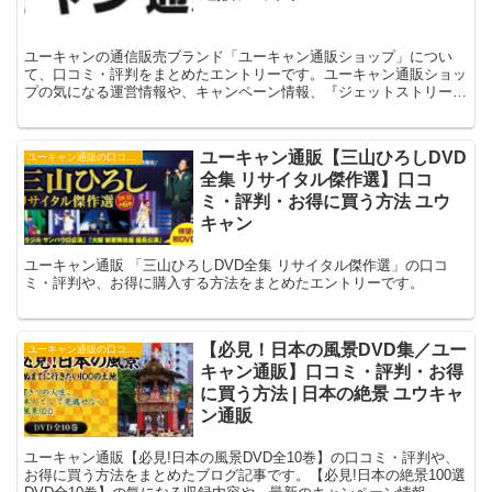
ユーキャンの通信販売ブランド「ユーキャン通販ショップ」につい
て、口コミ・評判をまとめたエントリーです。ユーキャン通販ショッ
プの気になる運営情報や、キャンペーン情報、『ジェットストリーム
オーディオ』、『聞いて楽しむ日本の名作お話しプレーヤー』、『日
本大地図』、『ウッドコーンオーディオ』などの販売商品などの最新
情報もご確認いただけます。
ユーキャン通販【三山ひろしDVD
ユーキャン通販の口コミ・評判
全集 リサイタル傑作選】口コ
ミ・評判・お得に買う方法 ユウ
キャン
ユーキャン通販 「三山ひろしDVD全集 リサイタル傑作選」の口コ
ミ・評判や、お得に購入する方法をまとめたエントリーです。
【必見！日本の風景DVD集／ユー
ユーキャン通販の口コミ・評判
キャン通販】口コミ・評判・お得
に買う方法 | 日本の絶景 ユウキャ
ン通販
ユーキャン通販【必見!日本の風景DVD全10巻】の口コミ・評判や、
お得に買う方法をまとめたブログ記事です。【必見!日本の絶景100選